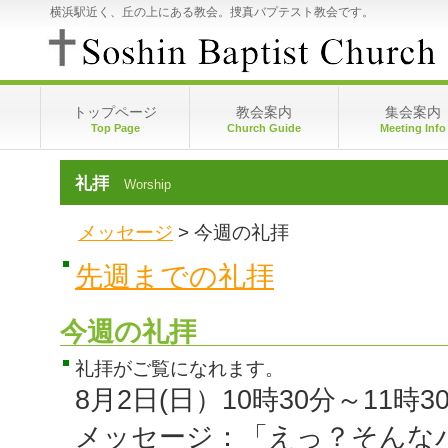
横浜駅近く、丘の上にある教会。捜真バプテスト教会です。
トップページ
教会案内
集会案内
Top Page
Church Guide
Meeting Info
視聴申込･視聴方法
礼拝
Worship
今週の礼拝
先週までの礼拝
メッセージ
> 今週の礼拝
捜真バプテスト教会への献金
先週までの礼拝
今週の礼拝
礼拝がご覧になれます。
8月2日(日）10時30分～11時3
メッセージ：「えっ？そんな