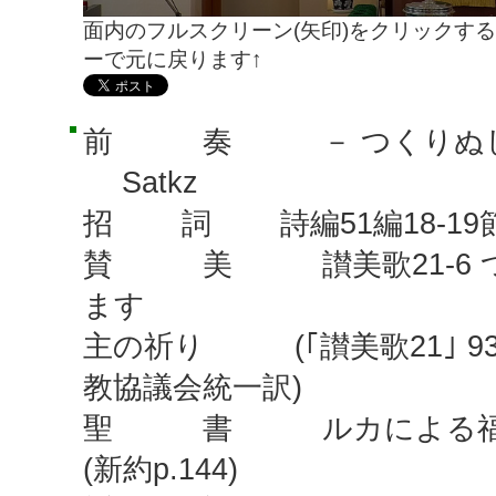
面内のフルスクリーン(矢印)をクリックする
ーで元に戻ります↑
前 奏 － つくりぬし
Satkz
招 詞 詩編51編18-19節
賛 美 讃美歌21-6 
ます
主の祈り (｢讃美歌21｣ 93
教協議会統一訳)
聖 書 ルカによる福音書
(新約p.144)