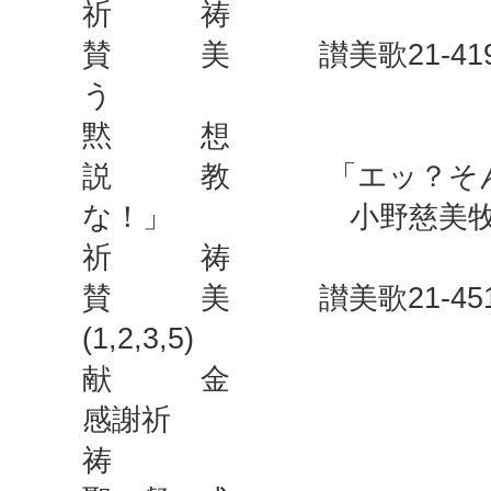
祈 祷
賛 美 讃美歌21-419
う
黙 想
説 教 「エッ？そん
な！」 小野慈美牧
祈 祷
賛 美 讃美歌21-451
(1,2,3,5)
献 金
感謝祈