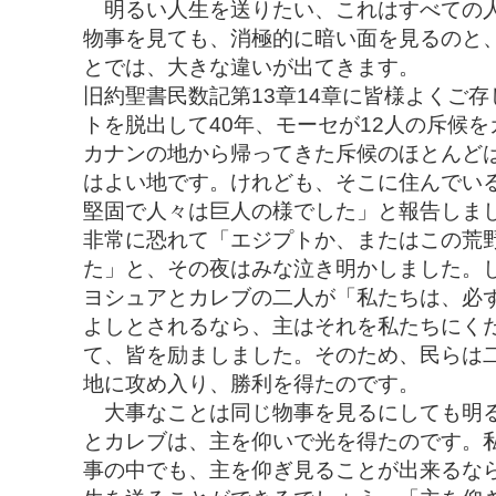
明るい人生を送りたい、これはすべての人
物事を見ても、消極的に暗い面を見るのと
とでは、大きな違いが出てきます。
旧約聖書民数記第13章14章に皆様よくご
トを脱出して40年、モーセが12人の斥候
カナンの地から帰ってきた斥候のほとんど
はよい地です。けれども、そこに住んでい
堅固で人々は巨人の様でした」と報告しま
非常に恐れて「エジプトか、またはこの荒
た」と、その夜はみな泣き明かしました。
ヨシュアとカレブの二人が「私たちは、必
よしとされるなら、主はそれを私たちにく
て、皆を励ましました。そのため、民らは
地に攻め入り、勝利を得たのです。
大事なことは同じ物事を見るにしても明る
とカレブは、主を仰いで光を得たのです。
事の中でも、主を仰ぎ見ることが出来るな