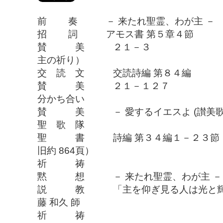
前 奏 － 来たれ聖霊、わが主 － J.S
招 詞 アモス書 第５章４節
賛 美 ２１－３
主の祈り）
交 読 文 交読詩編 第８４編
賛 美 ２１－１２７
分かち合い
賛 美 － 愛するイエスよ (讃
聖 歌 隊
聖 書 詩編 第３４編１－
旧約 864頁）
祈 祷
黙 想 － 来たれ聖霊、わが主 － F.W
説 教 「主を仰ぎ見る人
藤 和久 師
祈 祷