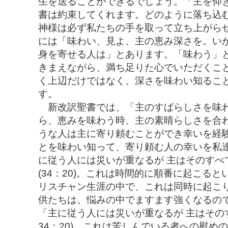
生を送ることができるでしょう。「主を仰ぎ
書は約束してくれます。どのように落ち込
神様は必ず私たちの手を取って立ち上がら
には「味わい、見よ、主の恵み深さを。い
身を寄せる人は」とあります。「味わう」
きまえながら、満ち足りた心でいただくこ
く上辺だけではなく、深さを味わい知るこ
す。
新改訳聖書では、「主のすばらしさを味わい
ら、恵みを味わう時、主の素晴らしさを合
うな人は主に寄り頼むことができ幸いを経
とを味わい知って、寄り頼む人の幸いを私
に従う人には災いが重なるが 主はそのすべ
(34：20)。これは時間的に順番に起こる
リスチャン生涯の中で、これは同時に起こ
供たちは、悩みの中でますます強くなるの
「主に従う人には災いが重なるが 主はその
34：20) これは苦しんでいる者への慰め