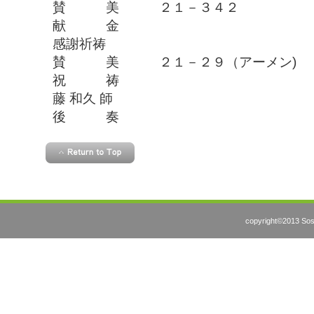
賛 美 ２１－３４２
献 金
感謝祈祷
賛 美 ２１－２９（アーメン)
祝 祷
藤 和久 師
後 奏
copyright©2013 Sosh