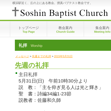
横浜駅近く、丘の上にある教会。捜真バプテスト教会です。
トップページ
教会案内
集会案内
Top Page
Church Guide
Meeting Info
視聴申込･視聴方法
礼拝
Worship
今週の礼拝
先週までの礼拝
メッセージ
>
先週までの礼拝
>
2015年5月31日
丘のうえのマイクちゃん
先週の礼拝
ウェブ絵本
主日礼拝
5月31日(日) 午前10時30分より
説 教：「主を仰ぎ見る人は光と輝き」
聖 書：詩編34編1-23節
説教者：佐藤和久師