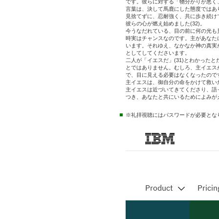
です。彼らに対する「物分かりが悪く
言葉は、決して馬鹿にした態度ではあ
見捨てずに、忍耐強く、共に歩き続けて
彼らの心が燃え始めました(32)。
今うなだれている、目の前に何の光も
時実はチャンスなのです。主があなた
います。それゆえ、なかなか神の真実
としてしてくださいます。
二人が「イエスだ」(31)とわかった
とではありません。むしろ、主イエス
で、目に見える必要はなくなったので
主イエスは、御自分の命をかけて救い
主イエスは近づいてきてくださり、語
つき、あなたと共にいるためによみが
※礼拝視聴にはパスワードが必要と