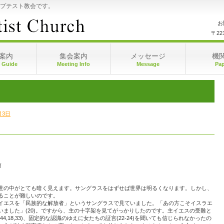
プテスト教会です。
お
〒22
案内
集会案内
メッセージ
機
 Guide
Meeting Info
Message
Pap
月3日
節
世の中がとても暗く見えます。サングラスをはずせば世界は明るくなります。しかし、
ることが難しいのです。
イエスを「民族的な解放者」というサングラスで見ていました。「あの方こそイスラエ
ました」(20)。ですから、主の十字架を見てがっかりしたのです。主イエスの受難と
:44,18,33)、固定的な認識のゆえに女たちの証言(22-24)を聞いても信じられなかったの