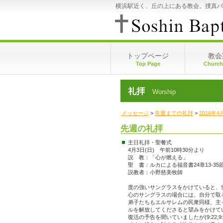
横浜駅近く、丘の上にある教会。捜真バ
トップページ
教会
Top Page
Church
視聴申込･視聴方法
礼拝
Worship
今週の礼拝
先週までの礼拝
メッセージ
>
先週までの礼拝
>
2016年4
丘のうえのマイクちゃん
先週の礼拝
ウェブ絵本
主日礼拝・聖餐式
4月3日(日) 午前10時30分より
説 教：「心が燃える」
聖 書：ルカによる福音書24章13-35
説教者：小野慈美牧師
度の強いサングラスをかけていると、
心のサングラスの場合には、自分で取
弟子たちもエルサレムの民衆同様、主
ルを解放してくださると望みをかけてい
復活の予告を聞いていましたが(9:22,9