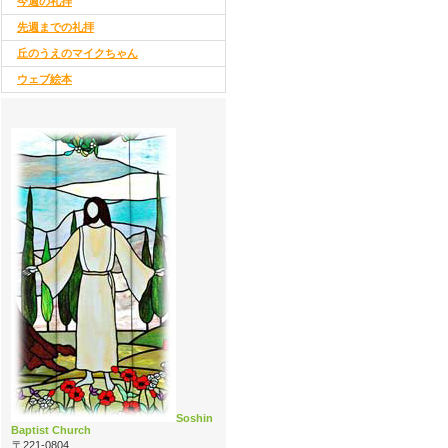
今週の礼拝
先週までの礼拝
丘のうえのマイクちゃん
ウェブ絵本
Soshin
Baptist Church
〒221-0804