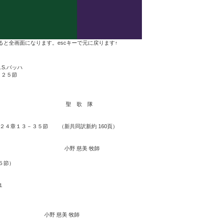
と全画面になります。escキーで元に戻ります↑
S.バッハ
２５節
喜び － 聖 歌 隊
章１３－３５節 （新共同訳新約 160頁）
る」 小野 慈美 牧師
５節）
１
 慈美 牧師