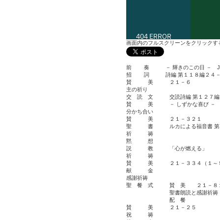
画面内のフルスクリーンをクリックする
前 奏 － 輝きのこの日 － J.
招 詞 詩編 第１１８編２４－
賛 美 ２１－６
主の祈り
交 読 文 交読詩編 第１２７編
賛 美 － しずかな
分かち合い
賛 美 ２１－３２１
聖 書 ルカによる福音書 第２４
祈 祷
黙 想
説 教 「心が燃え
祈 祷
賛 美 ２１－３３４（１～
献 金
感謝祈祷
聖 餐 式 賛 美 ２１－８
聖書朗読と感謝祈祷
配 餐
賛 美 ２１－２５
祝 祷 小野