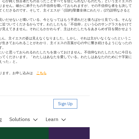
、心が鈍く預言者たちの言ったことすべてを信じられないものたち」という主イエスの
りません。確かに弟子たちの不信仰を嘆いておられますが、その不信仰な者をも決して
くださるのです。そして、主イエスが「(旧約)聖書全体にわたり」(27)説明なさると
見いだせないと嘆いている、今となってはもう手遅れだと後ろばかり見ている。そんな
に近づいてくださるからです。わたしたちも「不信仰」という心のサングラスをかけて
が見えてきません。それにもかかわらず、主はわたしたちをあきらめず目を開かせよう
とたん、主イエスの姿は見えなくなりました。しかし、それは主がいなくなったというこ
が生きておられることがわかり、主イエスの言葉が心の中に響き続けるようになったの
す。
たいと思っておられるわたしたちを放っておけません。不信仰なわたしたたちに今日も
ってくださいます。「わたしはあなたを愛している。わたしはあなたのために十字架に
えった」と。
なります。お申し込みは
こちら