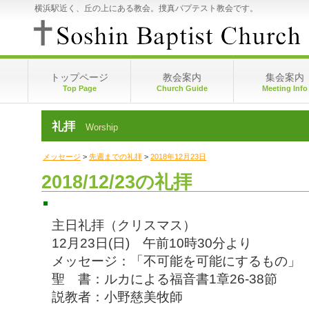
横浜駅近く、丘の上にある教会。捜真バプテスト教会です。
トップページ
教会案内
集会案内
Top Page
Church Guide
Meeting Info
視聴申込･視聴方法
礼拝
Worship
今週の礼拝
先週までの礼拝
メッセージ
>
先週までの礼拝
>
2018年12月23日
2018/12/23の礼拝
主日礼拝（クリスマス）
12月23日(日) 午前10時30分より
メッセージ：「不可能を可能にするもの」
聖 書：ルカによる福音書1章26-38節
説教者：小野慈美牧師