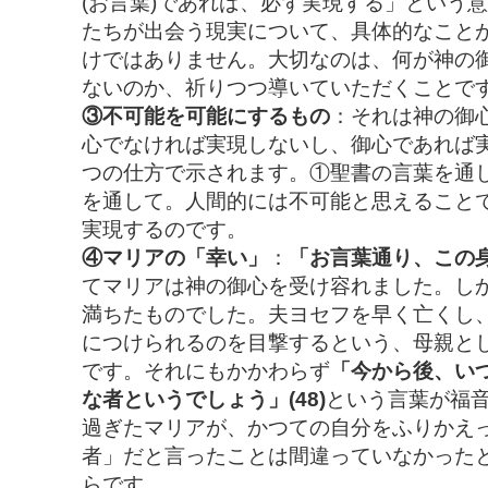
(お言葉)であれば、必ず実現する」という
たちが出会う現実について、具体的なこと
けではありません。大切なのは、何が神の
ないのか、祈りつつ導いていただくことで
③不可能を可能にするもの
：それは神の御
心でなければ実現しないし、御心であれば
つの仕方で示されます。①聖書の言葉を通
を通して。人間的には不可能と思えること
実現するのです。
④マリアの「幸い」
：
「お言葉通り、この
てマリアは神の御心を受け容れました。し
満ちたものでした。夫ヨセフを早く亡くし
につけられるのを目撃するという、母親と
です。それにもかかわらず
「今から後、い
な者というでしょう」(48)
という言葉が福音
過ぎたマリアが、かつての自分をふりかえ
者」だと言ったことは間違っていなかった
らです。