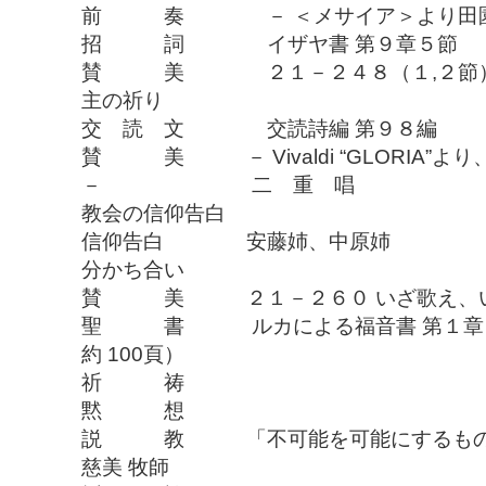
前 奏 － ＜メサイア＞より田園交響
招 詞 イザヤ書 第９章５節
賛 美 ２１－２４８（１,２節）
主の祈り
交 読 文 交読詩編 第９８編
賛 美 － Vivaldi “GLORIA”
－ 二 重 唱
教会の信仰告白
信仰告白 安藤姉、中原姉
分かち合い
賛 美 ２１－２６０ いざ歌
聖 書 ルカによる福音書 第１章２
約 100頁）
祈 祷
黙 想
説 教 「不可能を可能に
慈美 牧師