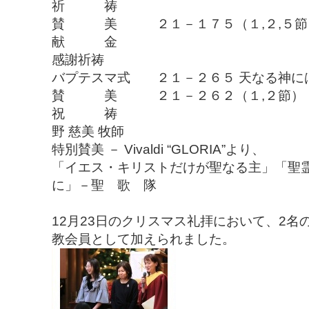
祈 祷
賛 美 ２１－１７５（１,２,５節
献 金
感謝祈祷
バプテスマ式 ２１－２６５ 天なる神に
賛 美 ２１－２６２（１,２節）（
祝 祷
野 慈美 牧師
特別賛美 － Vivaldi “GLORIA”より、
「イエス・キリストだけが聖なる主」「聖
に」－聖 歌 隊
12月23日のクリスマス礼拝において、2
教会員として加えられました。