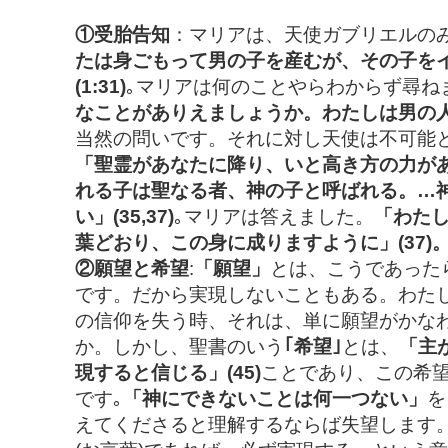
①受胎告知
：マリアは、天使ガブリエルの
たは身ごもって男の子を産むが、その子を
(1:31)
｡マリアは何のことやらわからず尋ね
なことがありえましょうか。わたしは男の人を
当然の問いです。それに対し天使は不可能
「聖霊があなたに降り、いと高き方の力が
れる子は聖なる者、神の子と呼ばれる。…
い」(35,37)
｡マリアは答えました。
「わた
葉どおり、この身に成りますように」(37)
②願望と希望
:
「願望」
とは、こうであった
です。だから実現しないこともある。わた
の信仰を失う時、それは、単に願望がかな
か。しかし、聖書のいう
｢希望｣
とは、
「主
現すると信じる」(45)
ことであり、この希
です｡
「神にできないことは何一つない」
を
えてくださると理解するならば失望します